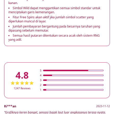
kanan.
Simbol Wild dapat menggantikan semua simbol standar untuk
menciptakan garis kemenangan.
Fitur Free Spins akan aktif jika jumlah simbol scatter yang
diperlukan muncul di layar.
Jumlah pembayaran bergantung pada besarnya taruhan yang
dipasang sebelum memutar.
Semua hasil putaran ditentukan secara acak oleh sistem RNG
yang adil.
5
4.8
4
3
⭐⭐⭐⭐⭐
2
1247 Reviews
1
Ri***an
2023-11-12
“Grafiknya keren banget, sensasi bajak laut luar angkasanya terasa nyata.