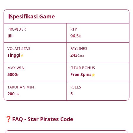
Spesifikasi Game
PROVIDER
RTP
Jili
96.5
%
VOLATILITAS
PAYLINES
Tinggi
243
⚡
Cara
MAX WIN
FITUR BONUS
5000
Free Spins
x
⭐
TARUHAN MIN
REELS
200
5
IDR
❓
FAQ - Star Pirates Code