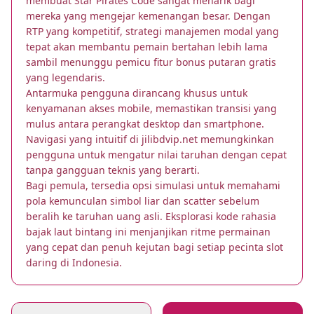
membuat Star Pirates Code sangat menarik bagi
mereka yang mengejar kemenangan besar. Dengan
RTP yang kompetitif, strategi manajemen modal yang
tepat akan membantu pemain bertahan lebih lama
sambil menunggu pemicu fitur bonus putaran gratis
yang legendaris.
Antarmuka pengguna dirancang khusus untuk
kenyamanan akses mobile, memastikan transisi yang
mulus antara perangkat desktop dan smartphone.
Navigasi yang intuitif di jilibdvip.net memungkinkan
pengguna untuk mengatur nilai taruhan dengan cepat
tanpa gangguan teknis yang berarti.
Bagi pemula, tersedia opsi simulasi untuk memahami
pola kemunculan simbol liar dan scatter sebelum
beralih ke taruhan uang asli. Eksplorasi kode rahasia
bajak laut bintang ini menjanjikan ritme permainan
yang cepat dan penuh kejutan bagi setiap pecinta slot
daring di Indonesia.