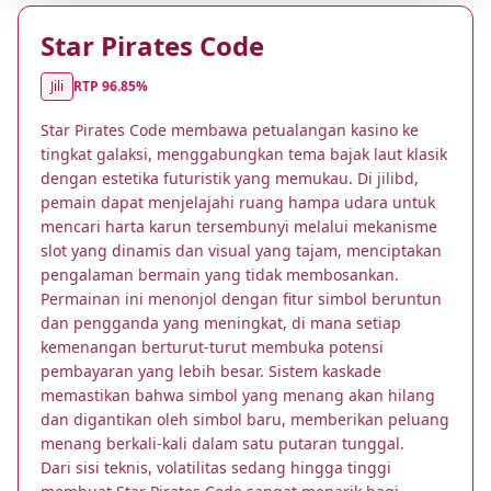
▶
Star Pirates Code
Jili
RTP 96.85%
Star Pirates Code membawa petualangan kasino ke
tingkat galaksi, menggabungkan tema bajak laut klasik
dengan estetika futuristik yang memukau. Di jilibd,
pemain dapat menjelajahi ruang hampa udara untuk
mencari harta karun tersembunyi melalui mekanisme
slot yang dinamis dan visual yang tajam, menciptakan
pengalaman bermain yang tidak membosankan.
Permainan ini menonjol dengan fitur simbol beruntun
dan pengganda yang meningkat, di mana setiap
kemenangan berturut-turut membuka potensi
pembayaran yang lebih besar. Sistem kaskade
memastikan bahwa simbol yang menang akan hilang
dan digantikan oleh simbol baru, memberikan peluang
menang berkali-kali dalam satu putaran tunggal.
Dari sisi teknis, volatilitas sedang hingga tinggi